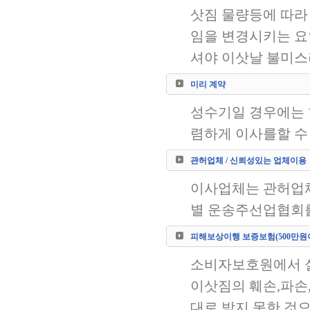
삿짐 물량등에 따라 
임을 변경시키는 요
셔야 이삿날 불미스
미리 계약
성수기일 경우에는 
렴하게 이사를할 수
관허업체 / 신뢰성있는 업체이용
이사업체는 관허업체
별 운송주선업협회를
피해보상이행 보증보험(500만원
소비자보호원에서 실
이삿짐의 훼손,파손
대로 받지 못한 것